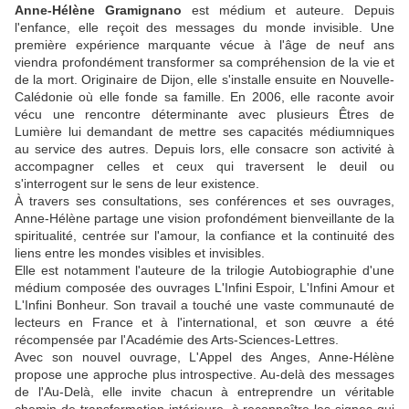
Anne-Hélène Gramignano
est médium et auteure. Depuis
l'enfance, elle reçoit des messages du monde invisible. Une
première expérience marquante vécue à l'âge de neuf ans
viendra profondément transformer sa compréhension de la vie et
de la mort. Originaire de Dijon, elle s'installe ensuite en Nouvelle-
Calédonie où elle fonde sa famille. En 2006, elle raconte avoir
vécu une rencontre déterminante avec plusieurs Êtres de
Lumière lui demandant de mettre ses capacités médiumniques
au service des autres. Depuis lors, elle consacre son activité à
accompagner celles et ceux qui traversent le deuil ou
s'interrogent sur le sens de leur existence.
À travers ses consultations, ses conférences et ses ouvrages,
Anne-Hélène partage une vision profondément bienveillante de la
spiritualité, centrée sur l'amour, la confiance et la continuité des
liens entre les mondes visibles et invisibles.
Elle est notamment l'auteure de la trilogie Autobiographie d'une
médium composée des ouvrages L'Infini Espoir, L'Infini Amour et
L'Infini Bonheur. Son travail a touché une vaste communauté de
lecteurs en France et à l'international, et son œuvre a été
récompensée par l'Académie des Arts-Sciences-Lettres.
Avec son nouvel ouvrage, L'Appel des Anges, Anne-Hélène
propose une approche plus introspective. Au-delà des messages
de l'Au-Delà, elle invite chacun à entreprendre un véritable