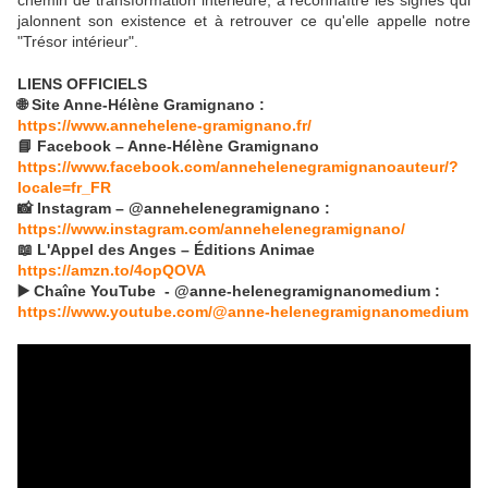
chemin de transformation intérieure, à reconnaître les signes qui
jalonnent son existence et à retrouver ce qu'elle appelle notre
"Trésor intérieur".
LIENS OFFICIELS
🌐 Site Anne-Hélène Gramignano :
https://www.annehelene-gramignano.fr/
📘 Facebook – Anne-Hélène Gramignano
https://www.facebook.com/annehelenegramignanoauteur/?
locale=fr_FR
📸 Instagram – @annehelenegramignano :
https://www.instagram.com/annehelenegramignano/
📖 L'Appel des Anges – Éditions Animae
https://amzn.to/4opQOVA
▶️ Chaîne YouTube - @anne-helenegramignanomedium :
https://www.youtube.com/@anne-helenegramignanomedium