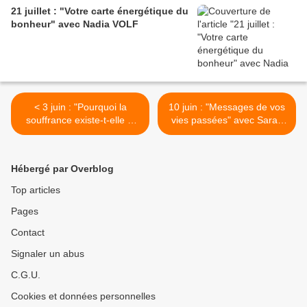
21 juillet : "Votre carte énergétique du
bonheur" avec Nadia VOLF
< 3 juin : "Pourquoi la
10 juin : "Messages de vos
souffrance existe-t-elle si
vies passées" avec Sarah
tout est conscience ?" avec
DIVINÉ >
Frank HATEM
Hébergé par Overblog
Top articles
Pages
Contact
Signaler un abus
C.G.U.
Cookies et données personnelles