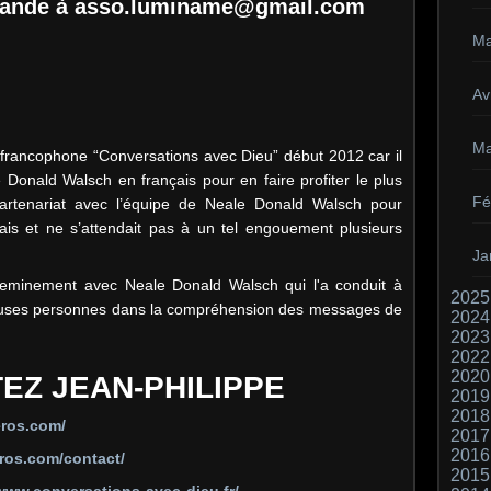
mande à asso.luminame@gmail.com
Ma
Avr
Ma
francophone “Conversations avec Dieu” début 2012 car il
 Donald Walsch en français pour en faire profiter le plus
Fé
rtenariat avec l’équipe de Neale Donald Walsch pour
is et ne s’attendait pas à un tel engouement plusieurs
Ja
heminement avec Neale Donald Walsch qui l'a conduit à
2025
uses personnes dans la compréhension des messages de
2024
2023
2022
2020
EZ JEAN-PHILIPPE
2019
2018
eros.com/
2017
2016
ros.com/contact/
2015
/www.conversations-avec-dieu.fr/