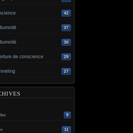
science
42
iumnité
37
iumnité
30
erture de conscience
29
nneling
27
CHIVES
llet
9
in
11