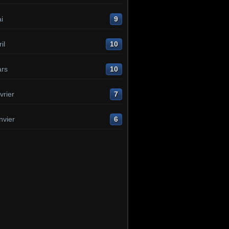
i
9
il
10
rs
10
vrier
7
nvier
6