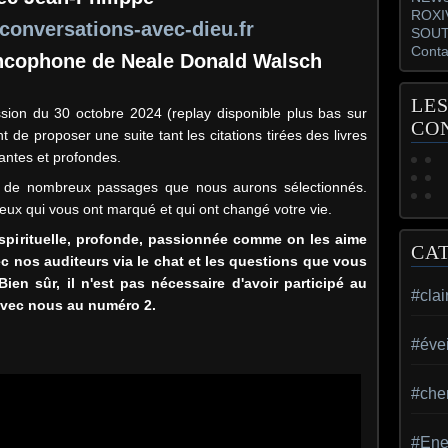
ROXI
onversations-avec-dieu.fr
SOUT
Conta
cophone de Neale Donald Walsch
LES
sion du 30 octobre 2024 (replay disponible plus bas sur
CO
t de proposer une suite tant les citations tirées des livres
ntes et profondes.
e de nombreux passages que nous aurons sélectionnés.
eux qui vous ont marqué et qui ont changé votre vie.
 spirituelle, profonde, passionnée comme on les aime
CA
ec nos auditeurs via le chat et les questions que vous
ien sûr, il n'est pas nécessaire d'avoir participé au
#cla
avec nous au numéro 2.
#évei
#che
#Ene