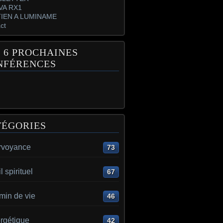
VA RX1
IEN A LUMINAME
ct
 6 PROCHAINES
NFÉRENCES
TÉGORIES
irvoyance
73
l spirituel
67
min de vie
46
rgétique
42