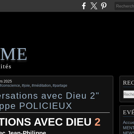
AME
ités
rs 2025
RE
#conscience
,
#joie
,
#méditation
,
#partage
rsations avec Dieu 2"
lippe POLICIEUX
EV
IONS AVEC DIEU
2
Accue
MENT
ec Jean-Philippe
NEW