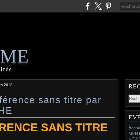
AME
ités
rs 2018
RE
férence sans titre par
CHE
EV
RENCE SANS TITRE
Accue
MENT
NEW