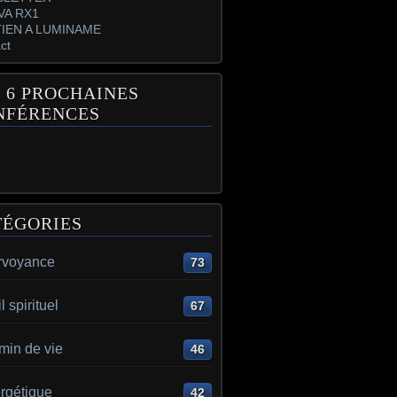
VA RX1
IEN A LUMINAME
ct
 6 PROCHAINES
NFÉRENCES
TÉGORIES
irvoyance
73
l spirituel
67
min de vie
46
rgétique
42