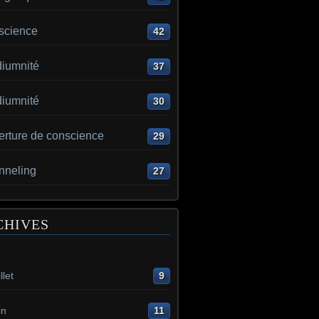
science
42
iumnité
37
iumnité
30
erture de conscience
29
nneling
27
CHIVES
llet
9
in
11