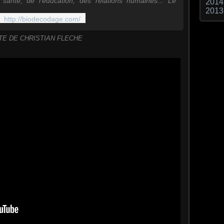
 santé, de l'éducation, des relations humaines... Le
2014
..
2013
http://biodecodage.com/
ITE DE CHRISTIAN FLECHE