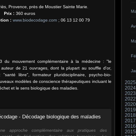
ès, Provence, près de Moustier Sainte Marie.
Ma
Prix :
360 euros
tion :
www.biodecodage.com
; 06 13 12 00 79
Avr
Ma
Fé
93 du mouvement complémentaire à la médecine : "le
auteur de 21 ouvrages, dont la plupart au souffle d'or,
Ja
 "santé libre", formateur pluridisciplinaire, psycho-bio-
ouveaux modèles de conscience thérapeutiques incluant le
2025
2024
réchet et le sens biologique des maladies.
2023
2022
2020
2019
2018
écodage - Décodage biologique des maladies
2017
2016
ne approche complémentaire aux pratiques des
2015