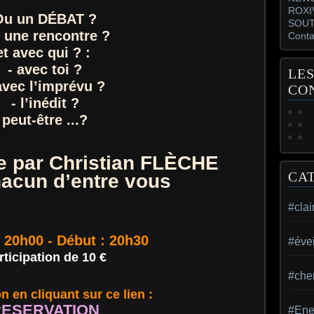
ROXI
Ou un DÉBAT ?
SOUT
 une rencontre ?
Conta
et avec qui ? :
- avec toi ?
LES
avec l’imprévu ?
CO
- l’inédit ?
peut-être ...?
e par Christian FLÈCHE
CA
hacun d’entre vous
#cla
: 20h00 - Début : 20h30
#évei
rticipation de 10 €
#che
n en cliquant sur ce lien :
RESERVATION
#Ene