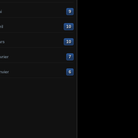
i
9
il
10
rs
10
vrier
7
nvier
6