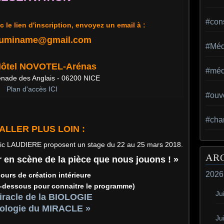
#con
c le lien d'inscription, envoyez un email à :
luminame@gmail.com
#Méd
 Hôtel NOVOTEL-Arénas
#méd
nade des Anglais - 06200 NICE
Plan d'accès ICI
#ouv
#cha
ALLER PLUS LOIN :
ic LAUDIERE proposent un stage du 22 au 25 mars 2018.
AR
r en scène de la pièce que nous jouons ! »
2026
jours de création intérieure
 ci-dessous pour connaitre le programme)
Jui
iracle de la BIOLOGIE
biologie du MIRACLE »
Ju