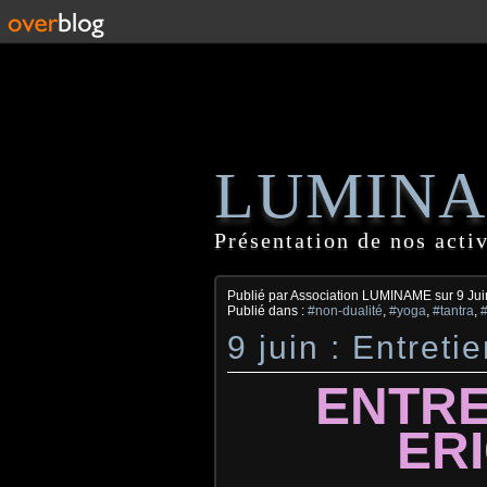
LUMIN
Présentation de nos activ
Publié par Association LUMINAME
sur
9 Ju
Publié dans :
#non-dualité
,
#yoga
,
#tantra
,
9 juin : Entret
ENTRE
ER