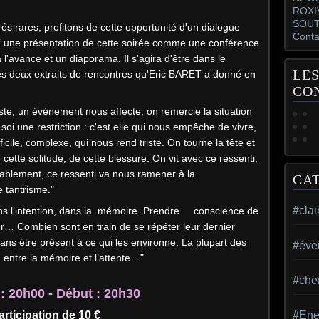
ROXI
SOUT
és rares, profitons de cette opportunité d'un dialogue
Conta
T une présentation de cette soirée comme une conférence
l'avance et un diaporama. Il s'agira d'être dans le
LES
 deux extraits de rencontres qu'Eric BARET a donné en
CO
ste, un
événement nous affecte, on remercie la
situation
soi une restriction : c'est elle qui nous
empêche de vivre,
ifficile, complexe, qui nous rend triste. On tourne la tête et
e cette solitude, de cette
blessure. On vit avec ce ressenti,
vitablement, ce ressenti va nous ramener à la
CA
le tantrisme."
#cla
ns l’intention, dans la mémoire. Prendre conscience de
er… Combien sont en train de se répéter leur dernier
s être présent à ce qui les environne. La plupart des
#évei
, entre la mémoire et l’attente…"
#che
: 20h00 - Début : 20h30
articipation de 10 €
#Ene