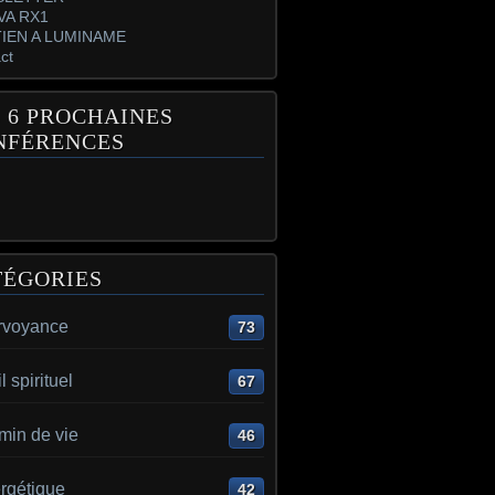
VA RX1
IEN A LUMINAME
ct
 6 PROCHAINES
NFÉRENCES
TÉGORIES
irvoyance
73
l spirituel
67
min de vie
46
rgétique
42