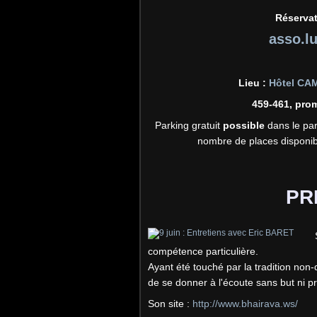
Réserva
asso.
Lieu :
Hôtel CA
459-461, pro
Parking gratuit
possible
dans le par
nombre de places disponib
PR
compétence particulière.
Ayant été touché par la tradition non-
de se donner à l'écoute sans but ni pro
Son site :
http://www.bhairava.ws/