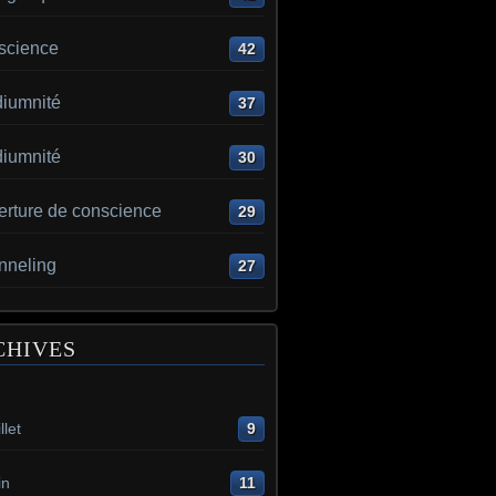
science
42
iumnité
37
iumnité
30
erture de conscience
29
nneling
27
CHIVES
llet
9
in
11