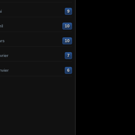
i
9
il
10
rs
10
vrier
7
nvier
6