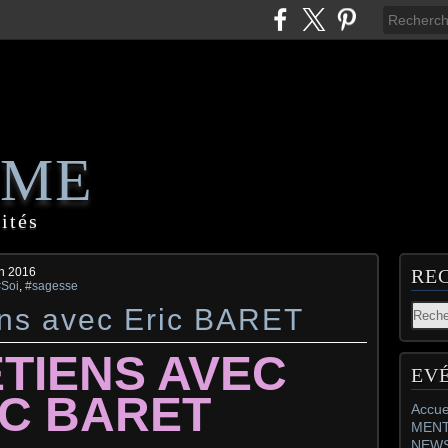
AME
ités
in 2016
RE
#Soi
,
#sagesse
iens avec Eric BARET
TIENS AVEC
EV
IC BARET
Accue
MENT
NEW