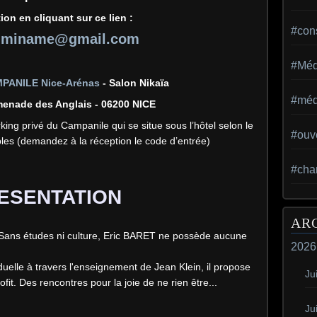
tion
en cliquant sur ce lien :
#con
luminame@gmail.com
#Méd
MPANILE Nice-Arénas
- Salon Nikaïa
#méd
menade des Anglais - 06200 NICE
king privé du Campanile qui se situe sous l’hôtel selon le
#ouv
les (demandez à la réception le code d’entrée)
#cha
ESENTATION
AR
Sans études ni culture, Eric BARET ne possède aucune
2026
duelle à travers l'enseignement de Jean Klein, il propose
Jui
fit. Des rencontres pour la joie de ne rien être...
Ju