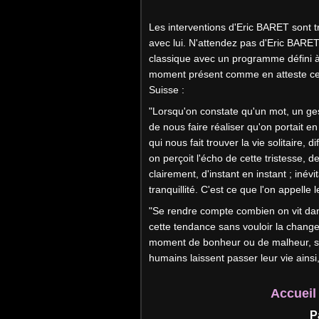
Les interventions d'Eric BARET sont tr
avec lui. N'attendez pas d'Eric BARE
classique avec un programme défini à 
moment présent comme en atteste ces
Suisse :
"Lorsqu'on constate qu'un mot, un ge
de nous faire réaliser qu'on portait
en 
qui nous fait trouver la vie
solitaire, d
on perçoit l'écho de cette tristesse, d
clairement,
d'instant en instant ; iné
tranquillité. C'est ce que l'on appelle 
"Se rendre compte combien on vit da
cette tendance sans vouloir la chang
moment de bonheur ou de malheur, san
humains laissent passer leur vie ainsi
Accueil 
P