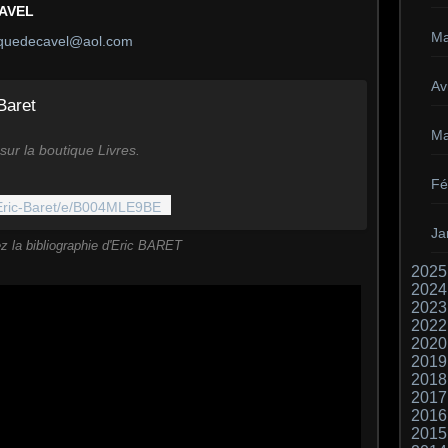
CAVEL
Ma
quedecavel@aol.com
Avr
Baret
Ma
sur la boutique Livres.
Fé
/Eric-Baret/e/B004MLE9BE
Ja
z la bibliographie d'Eric BARET
2025
2024
2023
2022
2020
2019
2018
2017
2016
2015