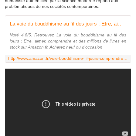
humaniste authentifiée par la science moderne répond aux
problématiques de nos sociétés contemporaines.
La voie du bouddhisme au fil des jours : Etre, aimer, comprendre
Noté 4.8/5. Retrouvez La voie du bouddhisme au fil des
jours : Etre, aimer, comprendre et des millions de livres en
stock sur Amazon.fr. Achetez neuf ou d'occasion
http://www.amazon.fr/voie-bouddhisme-fil-jours-comprendre/dp/2226252401