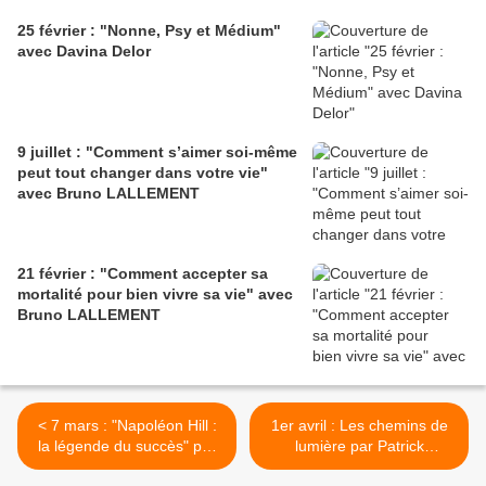
25 février : "Nonne, Psy et Médium"
avec Davina Delor
9 juillet : "Comment s’aimer soi-même
peut tout changer dans votre vie"
avec Bruno LALLEMENT
21 février : "Comment accepter sa
mortalité pour bien vivre sa vie" avec
Bruno LALLEMENT
< 7 mars : "Napoléon Hill :
1er avril : Les chemins de
la légende du succès" par
lumière par Patrick
Sergio LAUBARY et Zuzana
DROUOT >