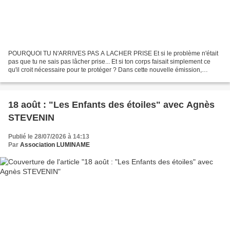
POURQUOI TU N'ARRIVES PAS A LACHER PRISE Et si le problème n'était
pas que tu ne sais pas lâcher prise... Et si ton corps faisait simplement ce
qu'il croit nécessaire pour te protéger ? Dans cette nouvelle émission,
Annabella et Sylvain vont partager...
18 août : "Les Enfants des étoiles" avec Agnès
STEVENIN
Publié le 28/07/2026 à 14:13
Par
Association LUMINAME