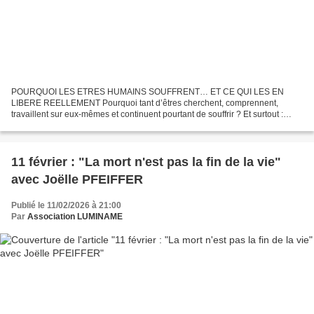
POURQUOI LES ETRES HUMAINS SOUFFRENT… ET CE QUI LES EN
LIBERE REELLEMENT Pourquoi tant d’êtres cherchent, comprennent,
travaillent sur eux-mêmes et continuent pourtant de souffrir ? Et surtout :
qu’est-ce qui met réellement fin à la souffrance, au-delà...
11 février : "La mort n'est pas la fin de la vie"
avec Joëlle PFEIFFER
Publié le 11/02/2026 à 21:00
Par
Association LUMINAME